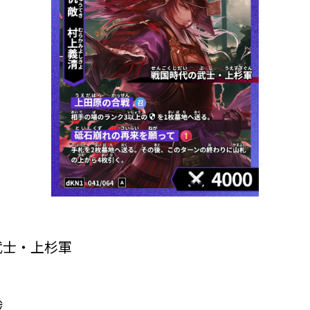
武士・上杉軍
戦