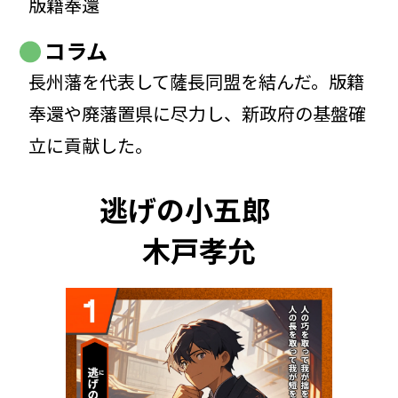
版籍奉還
コラム
長州藩を代表して薩長同盟を結んだ。版籍
奉還や廃藩置県に尽力し、新政府の基盤確
立に貢献した。
逃げの小五郎
木戸孝允