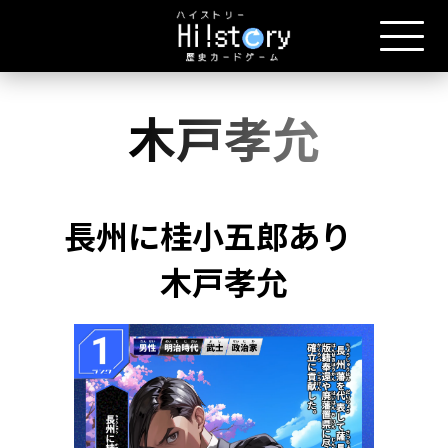
木戸孝允
長州に桂小五郎あり
木戸孝允