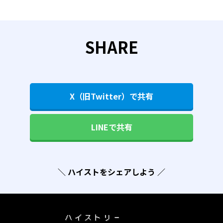
SHARE
X（旧Twitter）で共有
LINEで共有
＼ ハイストをシェアしよう ／