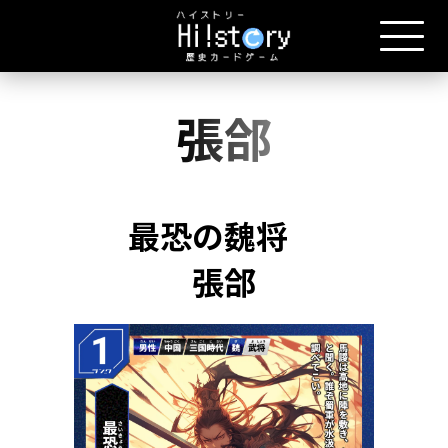
張郃
最恐の魏将
張郃