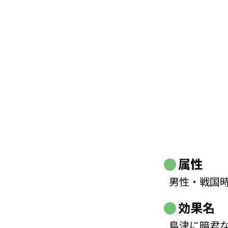
属性
男性・戦国
効果名
島津に暗君