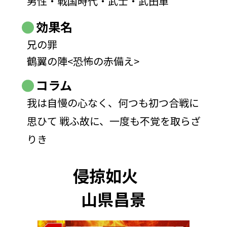
男性・戦国時代・武士・武田軍
効果名
兄の罪
鶴翼の陣<恐怖の赤備え>
コラム
我は自慢の心なく、何つも初つ合戦に
思ひて 戦ふ故に、一度も不覚を取らざ
りき
侵掠如火
山県昌景