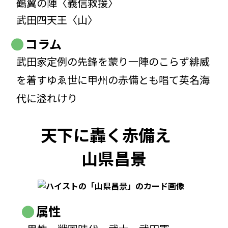
鶴翼の陣〈義信救援〉
武田四天王〈山〉
コラム
武田家定例の先鋒を蒙り一陣のこらず緋威
を着すゆゑ世に甲州の赤備とも唱て英名海
代に溢れけり
天下に轟く赤備え
山県昌景
属性