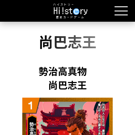
尚巴志王
勢治高真物
尚巴志王