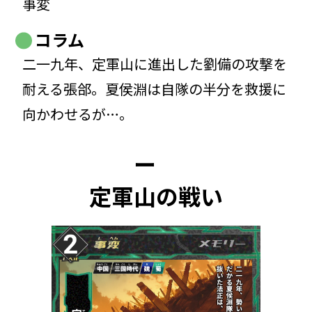
事変
コラム
二一九年、定軍山に進出した劉備の攻撃を
耐える張郃。夏侯淵は自隊の半分を救援に
向かわせるが…。
ー
定軍山の戦い