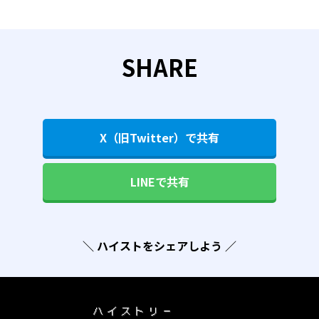
SHARE
X（旧Twitter）で共有
LINEで共有
＼ ハイストをシェアしよう ／