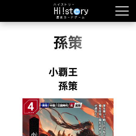
孫策
小覇王
孫策