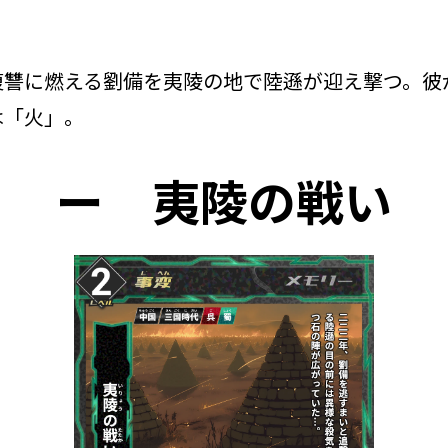
復讐に燃える劉備を夷陵の地で陸遜が迎え撃つ。彼
は「火」。
ー
夷陵の戦い