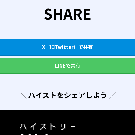
SHARE
X（旧Twitter）で共有
LINEで共有
＼ ハイストをシェアしよう ／