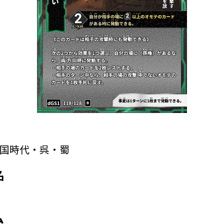
国時代・呉・蜀
名
ム