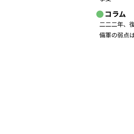
コラム
二二二年、
備軍の弱点