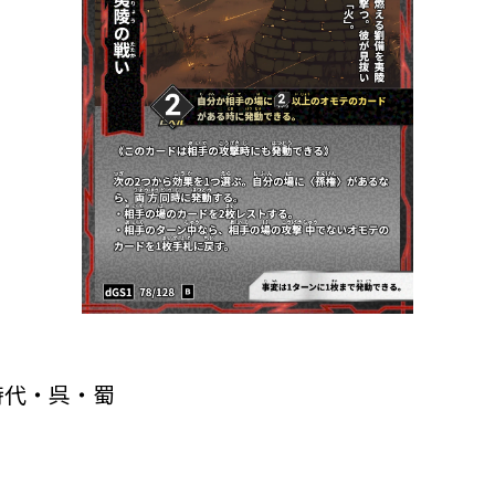
時代・呉・蜀