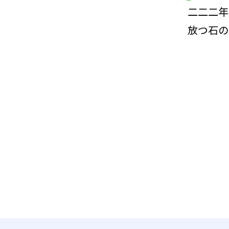
二二二年
放つ石の