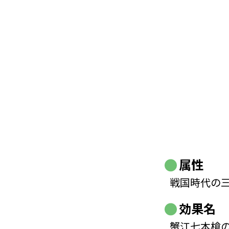
属性
戦国時代の
効果名
蟹江七本槍