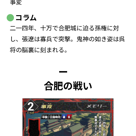
事変
コラム
二一四年、十万で合肥城に迫る孫権に対
し、張遼は寡兵で突撃。鬼神の如き姿は呉
将の脳裏に刻まれる。
ー
合肥の戦い