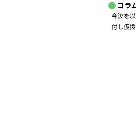
コラ
今汝を以
付し仮授