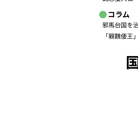
コラム
邪馬台国を
「親魏倭王