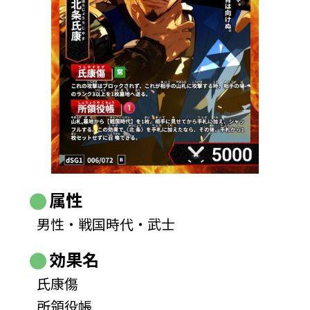
属性
男性・戦国時代・武士
効果名
氏康傷
所領役帳