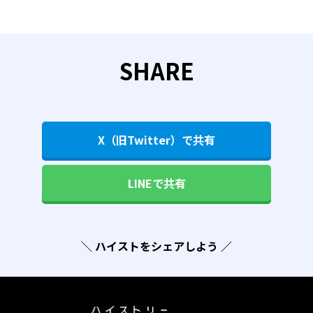
SHARE
X（旧Twitter）で共有
LINEで共有
＼ ハイストをシェアしよう ／