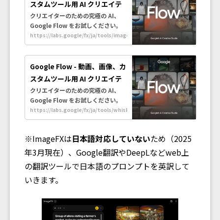
スタムツール用 AI クリエイテ
ィブ スタジオ
クリエイターのための究極の AI、
Google Flow をお試しください。
Google の高度な生成モデルを使用
https://labs.google/fx/ja/tools/image-
fx
して、映画のような動画や画像、ツ
ールを作成し、アイデアを形にしま
しょう。
Google Flow - 動画、画像、カ
スタムツール用 AI クリエイテ
ィブ スタジオ
クリエイターのための究極の AI、
Google Flow をお試しください。
Google の高度な生成モデルを使用
https://labs.google/fx/ja/tools/whisk
して、映画のような動画や画像、ツ
ールを作成し、アイデアを形にしま
※ImageFXは
日本語対応していない
ため（2025
しょう。
年3月現在）、Google翻訳やDeepLなどweb上
の翻訳ツールで日本語のプロンプトを英訳して
いきます。