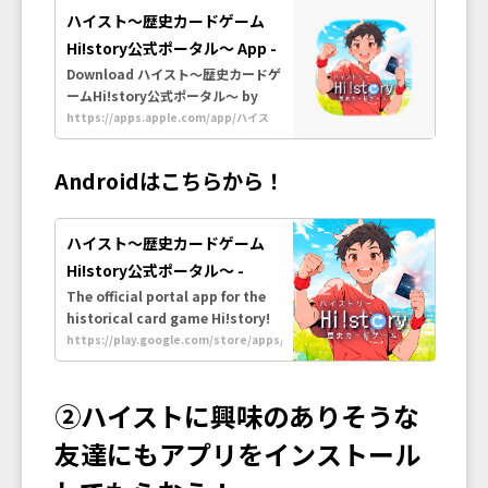
ハイスト〜歴史カードゲーム
Hi!story公式ポータル〜 App -
App Store
Download ハイスト〜歴史カードゲ
ームHi!story公式ポータル〜 by
Highsto Inc. on the App Store.
https://apps.apple.com/app/ハイス
ト-歴史カードゲームhi-story公式ポータ
See screenshots, ratings and
ル/id6618146668
reviews, user tips, and more
Androidはこちらから！
apps like ハイスト〜歴史カードゲ
ームHi!
ハイスト〜歴史カードゲーム
Hi!story公式ポータル〜 -
Apps on Google Play
The official portal app for the
historical card game Hi!story!
Enjoy card search, deck
https://play.google.com/store/apps/details?
id=net.highsto.highsto_app
building, history quizzes, and
more!
②ハイストに興味のありそうな
友達にもアプリをインストール