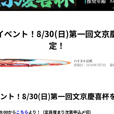
ベント！8/30(日)第一回文
定！
ハイスト公式
投稿日：2026年7月7日
最
ント！8/30(日)第一回文京慶喜杯
9:00から
こちら
より！（定員埋まり次第申込〆切）