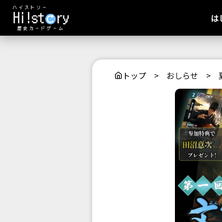
は
トップ
>
おしらせ
>