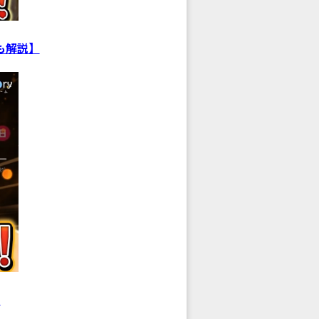
も解説】
）