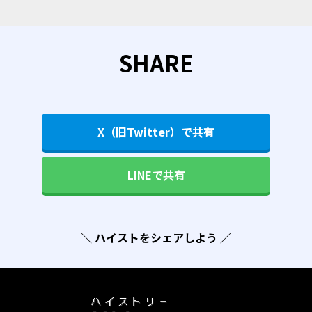
SHARE
X（旧Twitter）で共有
LINEで共有
＼ ハイストをシェアしよう ／