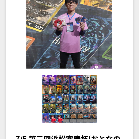
7/5 第三回浜松家康杯(おとなの