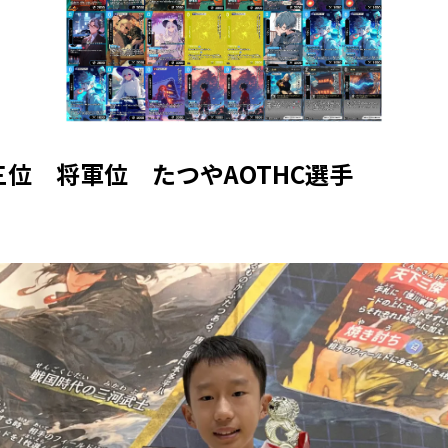
位 将軍位 たつやAOTHC選手