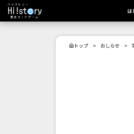
は
トップ
>
おしらせ
>