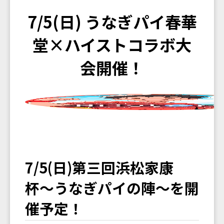
7/5(日) うなぎパイ春華
堂×ハイストコラボ大
会開催！
7/5(日)第三回浜松家康
杯〜うなぎパイの陣〜を開
催予定！