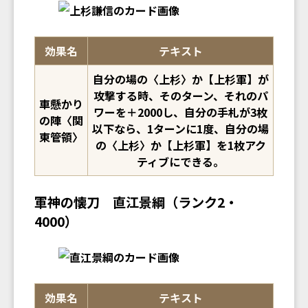
効果名
テキスト
自分の場の〈上杉〉か【上杉軍】が
攻撃する時、そのターン、それのパ
車懸かり
ワーを＋2000し、自分の手札が3枚
の陣〈関
以下なら、1ターンに1度、自分の場
東管領〉
の〈上杉〉か【上杉軍】を1枚アク
ティブにできる。
軍神の懐刀 直江景綱（ランク2・
4000）
効果名
テキスト