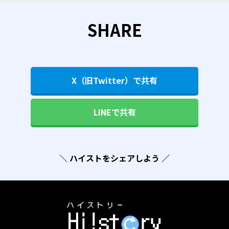
SHARE
X（旧Twitter）で共有
LINEで共有
＼ ハイストをシェアしよう ／