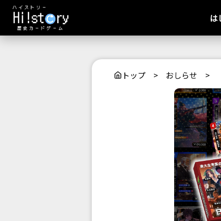
は
トップ
>
おしらせ
>