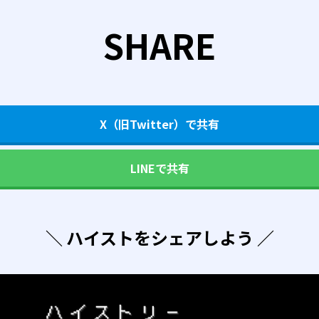
SHARE
X（旧Twitter）で共有
LINEで共有
＼ ハイストをシェアしよう ／