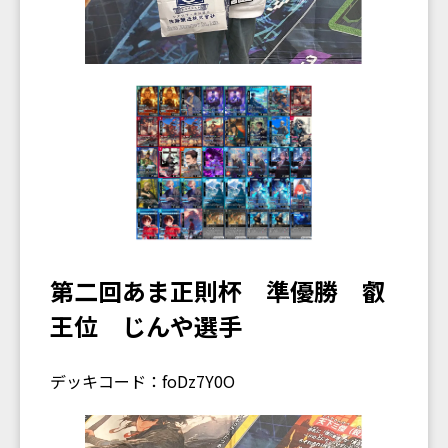
第二回あま正則杯 準優勝 叡
王位 じんや選手
デッキコード：foDz7Y0O