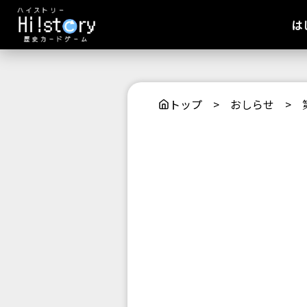
は
トップ
>
おしらせ
>