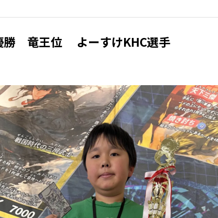
優勝 竜王位 よーすけKHC選手