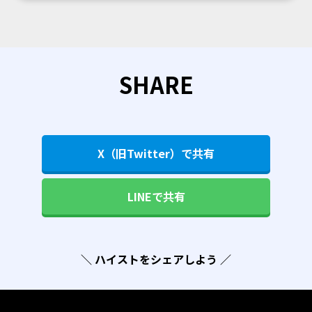
SHARE
X（旧Twitter）で共有
LINEで共有
＼ ハイストをシェアしよう ／