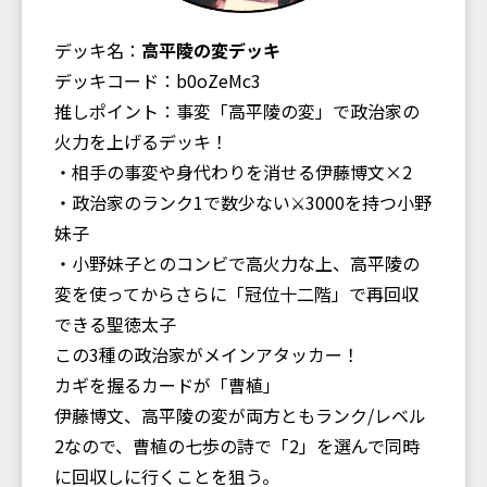
デッキ名：
高平陵の変デッキ
デッキコード：b0oZeMc3
推しポイント：事変「高平陵の変」で政治家の
火力を上げるデッキ！
・相手の事変や身代わりを消せる伊藤博文×2
・政治家のランク1で数少ない⚔️3000を持つ小野
妹子
・小野妹子とのコンビで高火力な上、高平陵の
変を使ってからさらに「冠位十二階」で再回収
できる聖徳太子
この3種の政治家がメインアタッカー！
カギを握るカードが「曹植」
伊藤博文、高平陵の変が両方ともランク/レベル
2なので、曹植の七歩の詩で「2」を選んで同時
に回収しに行くことを狙う。