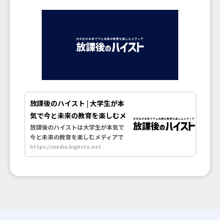
放課後のハイスト | 大学生が本
気で今と未来の教育を楽しむメ
ディア
放課後のハイストは大学生が本気で
今と未来の教育を楽しむメディアで
す。
https://media.highsto.net