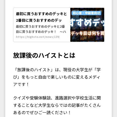
最初に買うおすすめのデッキと
2番目に買うおすすめのデッ
キ！ 〜ハイスト初心者・中級
最初に買うおすすめのデッキと2番
目に買うおすすめのデッキ！ 〜ハ
者に送るハイスト講座〜 |
イスト初心者・中級者に送るハイス
https://highsto.net/news/139/
Hi!story【ハイスト】歴史カー
ト講座〜 | Hi!story【ハイスト】は
ドゲーム | 子どもが楽しみなが
歴史カードゲームです。歴史教育を
ら学べる教育系TCG
根本から変革し、子どもたちが楽し
放課後のハイストとは
みながら学びを得られるよう、生成
AIによるイラストを使った新感覚の
トレーディングカードゲーム
「放課後のハイスト」は、現役の大学生が「学
（TCG）を開発しています。
び」をもっと自由で楽しいものに変えるメディ
アです！
クイズや受験体験談、進路選択や学校生活に関
することなど大学生ならではの記事がたくさん
あるのでぜひご一読ください！