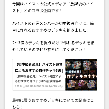
今回はハイストの公式メディア「放課後のハイ
スト」とのコラボ企画です！
ハイストの運営メンバーが初中級者向けに、簡
単に作れるおすすめのデッキを組みました！
2〜3個のデッキを買うだけで作れるデッキを紹
介しているのでぜひ参考にしてください！
【初中級者必見】ハイスト運営
によるおすすめ自作デッキ5選 |
放課後のハイスト | 大学生が本
【初中級者必見】ハイスト運営によ
るおすすめ自作デッキ5選 放課後の
気で今と未来の教育を楽しむメ
ハイストは大学生が本気で今と未来
https://media.highsto.net/articles/deckbuild-
ディア
starters
の教育を楽しむメディアです。
最初に買うおすすめデッキについての記事はこ
ちら！