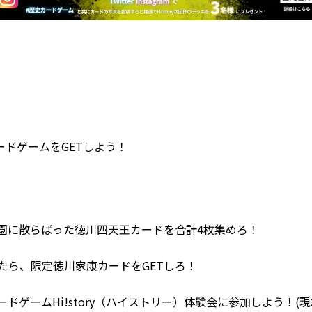
ドゲームをGETしよう！
園に散らばった徳川四天王カードを合計4枚集めろ！
たら、限定徳川家康カードをGETしろ！
ドゲームHi!story（ハイストリー）体験会に参加しよう！(