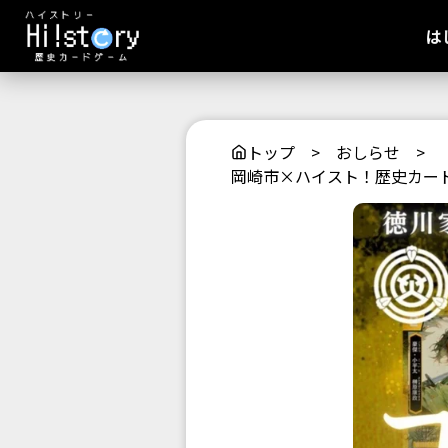
は
トップ
>
おしらせ
>
岡崎市×ハイスト！歴史カー