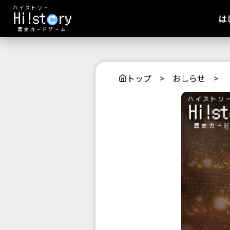
は
トップ
>
おしらせ
>