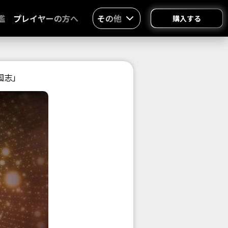
鑑
プレイヤーの方へ
その他
購入する
国志」