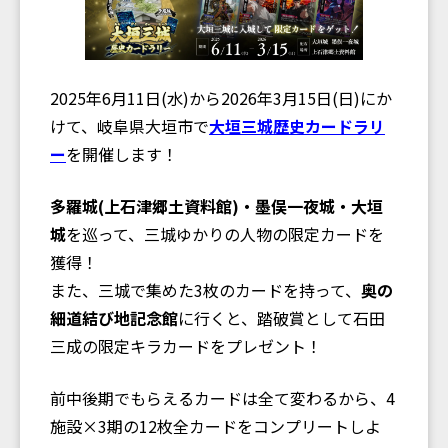
2025年6月11日(水)から2026年3月15日(日)にか
けて、岐阜県大垣市で
大垣三城歴史カードラリ
ー
を開催します！
多羅城(上石津郷土資料館)・墨俣一夜城・大垣
城
を巡って、三城ゆかりの人物の限定カードを
獲得！
また、三城で集めた3枚のカードを持って、
奥の
細道結び地記念館
に行くと、踏破賞として石田
三成の限定キラカードをプレゼント！
前中後期でもらえるカードは全て変わるから、4
施設×3期の12枚全カードをコンプリートしよ