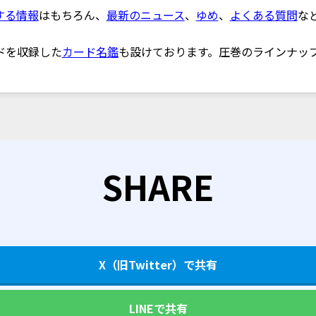
する情報
はもちろん、
最新のニュース
、
ゆめ
、
よくある質問
な
ドを収録した
カード名鑑
も設けております。圧巻のラインナッ
SHARE
X（旧Twitter）で共有
LINEで共有