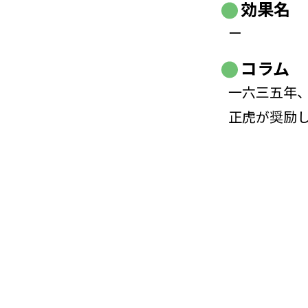
効果名
ー
コラム
一六三五年
正虎が奨励