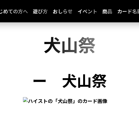
じめての方へ
遊び方
おしらせ
イベント
商品
カード名
犬山祭
ー
犬山祭