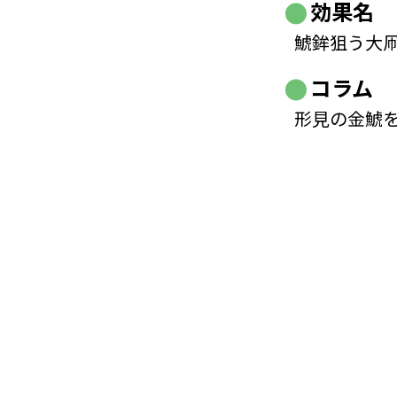
効果名
鯱鉾狙う大
コラム
形見の金鯱