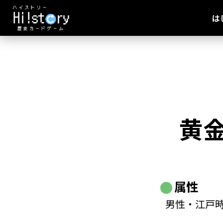
は
黄
属性
男性・江戸