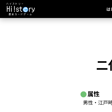
は
二
属性
男性・江戸