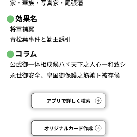
家・華族・写真家・尾張藩
効果名
将軍補翼
青松葉事件と勤王誘引
コラム
公武御一体相成候ハヾ天下之人心一和致シ
永世御安全、皇国御保護之筋歟ト被存候
アプリで詳しく検索
オリジナルカード作成