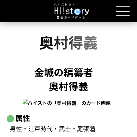
奥村得義
金城の編纂者
奥村得義
属性
男性・江戸時代・武士・尾張藩