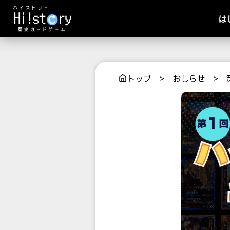
は
トップ
>
おしらせ
>