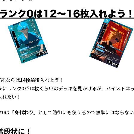
可能ならば
14枚前後
入れよう！
まにランク0が10枚くらいのデッキを見かけるが、ハイストは
入れたい！
ク0は「
身代わり
」として防御にも使えるので無駄にはならない
階段状に！