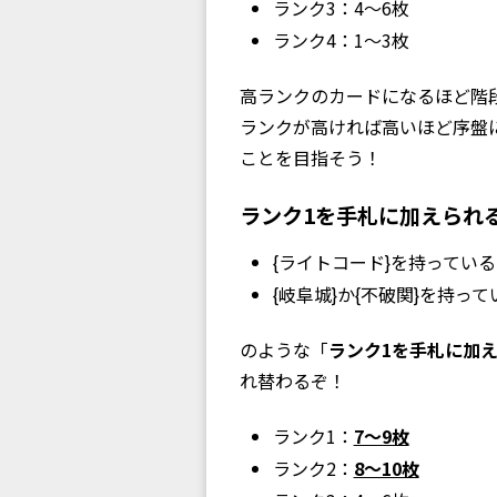
ランク3：4〜6枚
ランク4：1〜3枚
高ランクのカードになるほど階
ランクが高ければ高いほど序盤
ことを目指そう！
ランク1を手札に加えられ
{ライトコード}を持って
{岐阜城}か{不破関}を持っ
のような「
ランク1を手札に加え
れ替わるぞ！
ランク1：
7〜9枚
ランク2：
8〜10枚