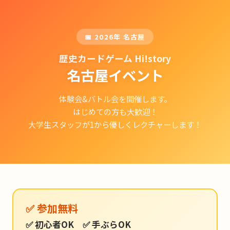
📅 2026年 名古屋
歴史カードゲーム Hi!story
名古屋イベント
体験会&バトル会を開催します。
はじめての方も大歓迎！
大学生スタッフが1から優しくレクチャーします！
✅ 参加無料
✅ 初心者OK ✅ 手ぶらOK