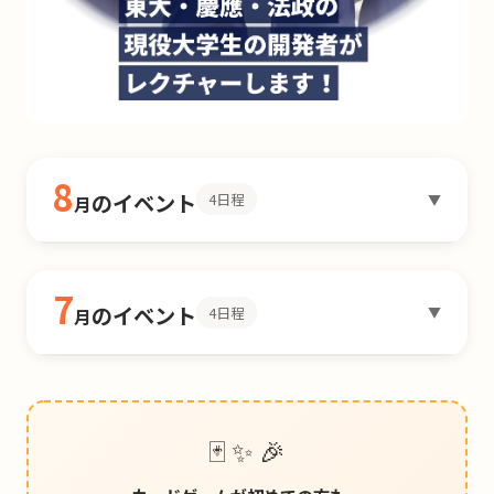
8
のイベント
4日程
▼
月
7
のイベント
4日程
▼
月
🃏 ✨ 🎉