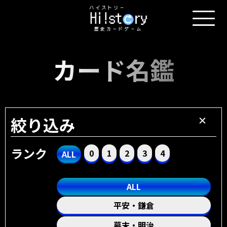
カード名鑑
絞り込み
ランク
0
1
2
3
4
ALL
ALL
平安・鎌倉
幕末・明治