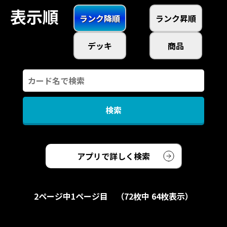
三国志
表示順
ランク降順
ランク昇順
オールスター合戦
オールスター合戦拡張版
デッキ
商品
戦国東西決戦
アプリで詳しく検索
2ページ中1ページ目 （72枚中 64枚表示）