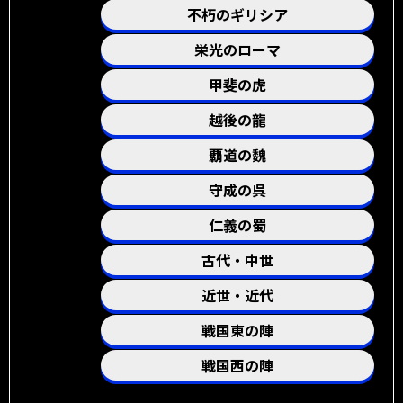
不朽のギリシア
栄光のローマ
甲斐の虎
越後の龍
覇道の魏
守成の呉
仁義の蜀
古代・中世
近世・近代
戦国東の陣
戦国西の陣