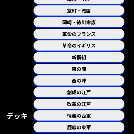
室町・戦国
岡崎・徳川家康
革命のフランス
革命のイギリス
新撰組
東の陣
西の陣
創成の江戸
改革の江戸
デッキ
情義の西軍
歴戦の東軍