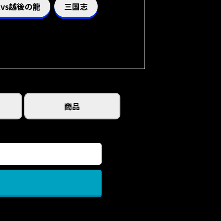
vs越後の龍
三国志
商品