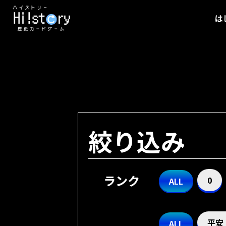
は
絞り込み
ランク
0
ALL
平安
ALL