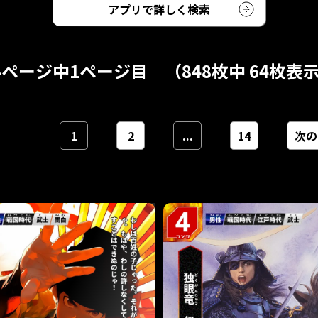
アプリで詳しく検索
4ページ中1ページ目 （848枚中 64枚表
1
2
...
14
次の