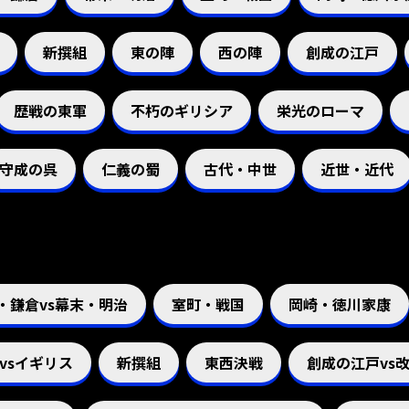
新撰組
東の陣
西の陣
創成の江戸
歴戦の東軍
不朽のギリシア
栄光のローマ
守成の呉
仁義の蜀
古代・中世
近世・近代
・鎌倉vs幕末・明治
室町・戦国
岡崎・徳川家康
vsイギリス
新撰組
東西決戦
創成の江戸vs