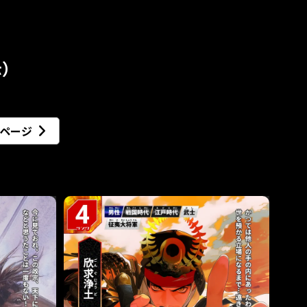
示）
ページ