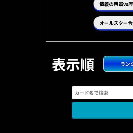
情義の西軍vs
オールスター合
表示順
ラン