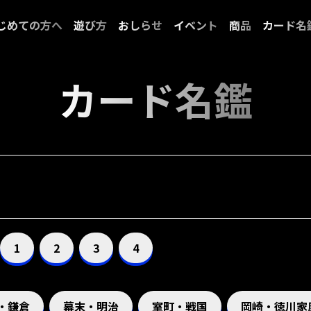
じめての方へ
遊び方
おしらせ
イベント
商品
カード名
カード名鑑
1
2
3
4
・鎌倉
幕末・明治
室町・戦国
岡崎・徳川家