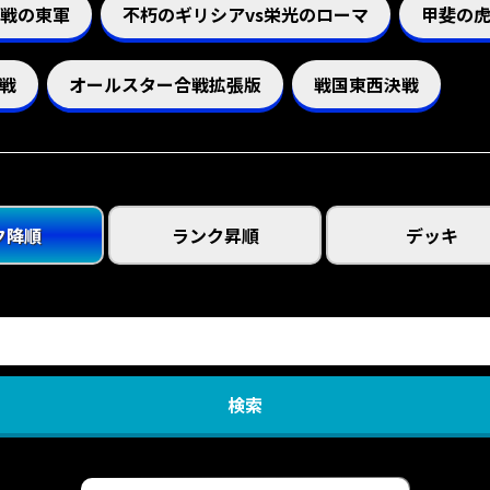
歴戦の東軍
不朽のギリシアvs栄光のローマ
甲斐の虎
戦
オールスター合戦拡張版
戦国東西決戦
ク降順
ランク昇順
デッキ