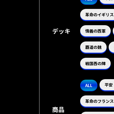
革命のイギリス
デッキ
情義の西軍
覇道の魏
戦国西の陣
平安
ALL
革命のフランス
商品