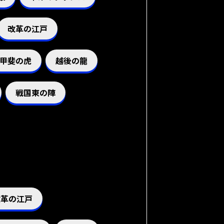
改革の江戸
甲斐の虎
越後の龍
戦国東の陣
改革の江戸